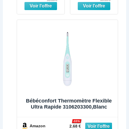
55.00 €
39.99 €
Enfant, Bébé,
Indicateur
Adulte, Mesure
sonore de
Frontale,
fièvre |
Auriculaire,
Convient aux
Ambiante,
bébés et aux
Lecture Code
nourrissons |
Couleur, LCD,
Marque #1
Alerte Fièvre,
auprès des
Fonction
médecins(1) |
Mémoire,
IRT3030
Thermospeed
Bébéconfort Thermomètre Flexible
Ultra Rapide 3106203300,Blanc
-55%
Amazon
2.68 €