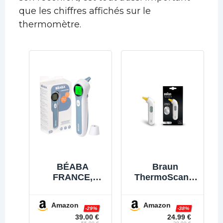
que les chiffres affichés sur le
thermomètre.
BÉABA
Braun
FRANCE,
ThermoScan 3
Thermomètre
Thermomètre
Digital Sans
auriculaire |
Amazon
Amazon
Contact
Mesure rapide
-29%
-38%
39.00 €
24.99 €
Infrarouge,
en 1 seconde |