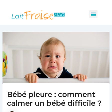
Navigation
Aller
des
au
Menu
articles
Les indispensabl
Mobilité et sécurité
Hygiène et santé
contenu
Bébé pleure : comment
calmer un bébé difficile ?