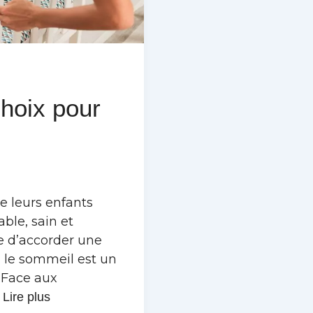
 choix pour
ue leurs enfants
ble, sain et
re d’accorder une
t, le sommeil est un
 Face aux
…
Lire plus