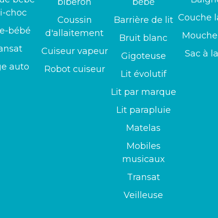
biberon
bébé
i-choc
Couche l
Coussin
Barrière de lit
te-bébé
d'allaitement
Mouche
Bruit blanc
ansat
Cuiseur vapeur
Sac à l
Gigoteuse
ge auto
Robot cuiseur
Lit évolutif
Lit par marque
Lit parapluie
Matelas
Mobiles
musicaux
Transat
Veilleuse