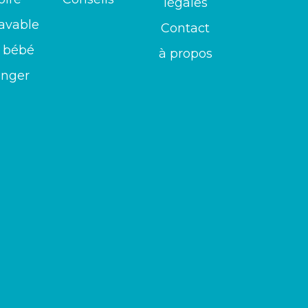
légales
avable
Contact
 bébé
à propos
anger