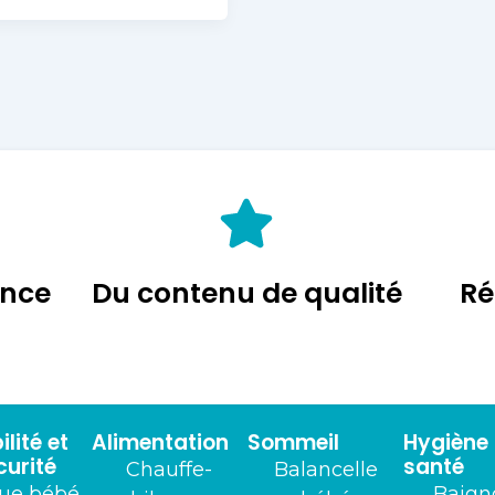
ance
Du contenu de qualité
Ré
lité et
Alimentation
Sommeil
Hygiène
curité
santé
Chauffe-
Balancelle
ue bébé
Baign