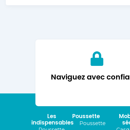
Naviguez avec confi
Les
Poussette
Mobi
indispensables
sé
Poussette
Poussette
Casq