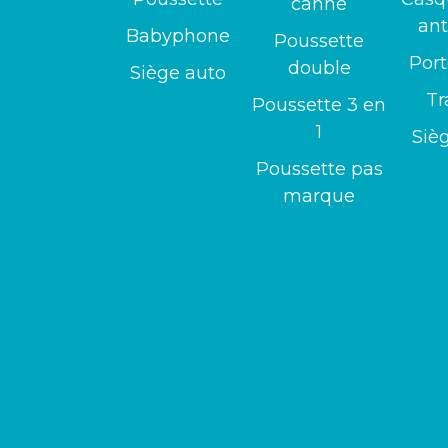
canne
ant
Babyphone
Poussette
Por
double
Siège auto
Tr
Poussette 3 en
1
Siè
Poussette pas
marque