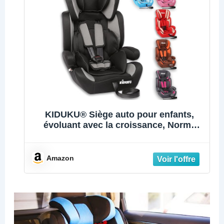
à 5 points, Insert
modulaire, Noir
KIDUKU® Siège auto pour enfants,
évoluant avec la croissance, Norme
ECE R44/04, 6 couleurs disponibles, de
9 kg à 36 kg (de 1 à 12 ans), Groupe 1 +
2 + 3 (Noir/Gris)
Amazon