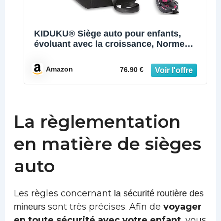
KIDUKU® Siège auto pour enfants,
évoluant avec la croissance, Norme
ECE R44/04, 6 couleurs disponibles, de
9 kg à 36 kg (de 1 à 12 ans), Groupe 1 +
Amazon
76.90 €
2 + 3 (Noir/Gris)
La règlementation
en matière de sièges
auto
Les règles concernant
la sécurité routière des
sont très précises. Afin de
voyager
mineurs
en toute sécurité avec votre enfant
, vous