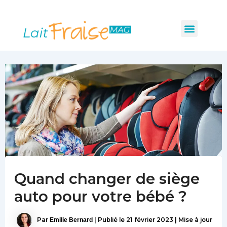
Navigation
Aller
des
au
Menu
articles
Les indispensabl
Mobilité et sécurité
Hygiène et santé
contenu
Quand changer de siège
auto pour votre bébé ?
Par
Emilie Bernard
|
Publié le
21 février 2023
|
Mise à jour