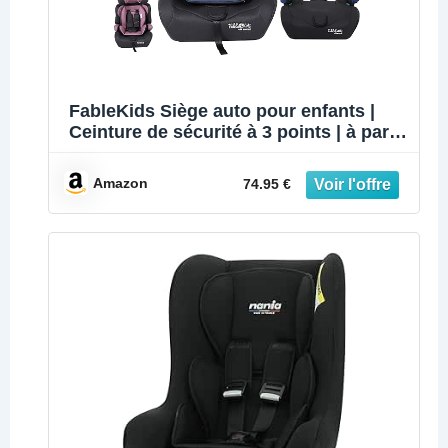
FableKids Siège auto pour enfants |
Ceinture de sécurité à 3 points | à partir
de 15 m. | Siège auto pour enfants 76-
150 cm | Siège enfant réglable | ECE
Amazon
74.95 €
R129/03 | 44,5x41x68-75cm | Gris