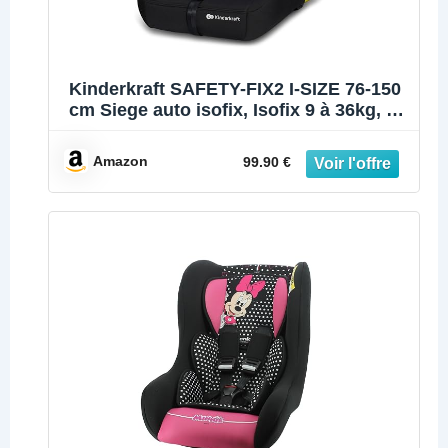
Kinderkraft SAFETY-FIX2 I-SIZE 76-150
cm Siege auto isofix, Isofix 9 à 36kg, de
15 mois à 12 ans, Systèmes de
sécurité, L'Appui-tête réglage, Siège
Amazon
99.90 €
profond, Harnais à 5 points, Insert
modulaire, Noir