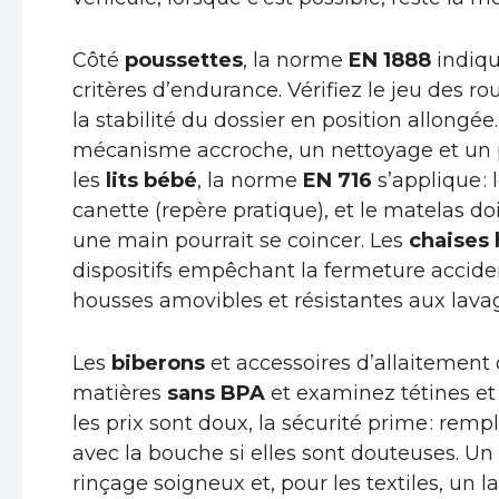
Côté
poussettes
, la norme
EN 1888
indiqu
critères d’endurance. Vérifiez le jeu des rou
la stabilité du dossier en position allongée
mécanisme accroche, un nettoyage et un pe
les
lits bébé
, la norme
EN 716
s’applique :
canette (repère pratique), et le matelas d
une main pourrait se coincer. Les
chaises
dispositifs empêchant la fermeture acciden
housses amovibles et résistantes aux lava
Les
biberons
et accessoires d’allaitement
matières
sans BPA
et examinez tétines et
les prix sont doux, la sécurité prime : re
avec la bouche si elles sont douteuses. U
rinçage soigneux et, pour les textiles, un l