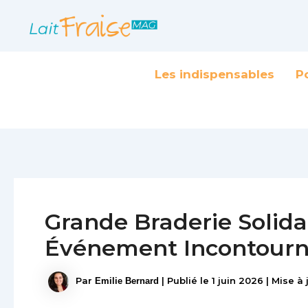
Navigation
Aller
des
au
articles
contenu
Les indispensables
P
Grande Braderie Solidai
Événement Incontourn
Par
|
Publié le
1 juin 2026
|
Mise à 
Emilie Bernard