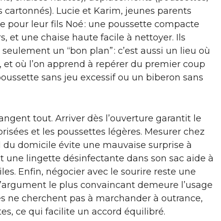
res cartonnés). Lucie et Karim, jeunes parents
ée pour leur fils Noé : une poussette compacte
, et une chaise haute facile à nettoyer. Ils
 seulement un “bon plan” : c’est aussi un lieu où
s, et où l’on apprend à repérer du premier coup
poussette sans jeu excessif ou un biberon sans
angent tout. Arriver dès l’ouverture garantit le
s prisées et les poussettes légères. Mesurer chez
il du domicile évite une mauvaise surprise à
et une lingette désinfectante dans son sac aide à
iles. Enfin, négocier avec le sourire reste une
et l’argument le plus convaincant demeure l’usage
oles ne cherchent pas à marchander à outrance,
s, ce qui facilite un accord équilibré.