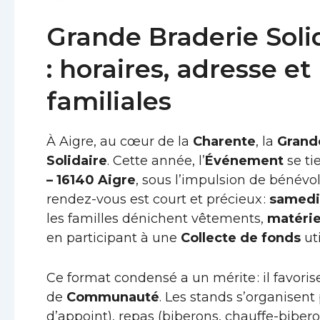
Grande Braderie Soli
: horaires, adresse e
familiales
À Aigre, au cœur de la
Charente
, la
Grand
Solidaire
. Cette année, l’
Événement
se ti
– 16140 Aigre
, sous l’impulsion de bénévo
rendez-vous est court et précieux :
samedi 
les familles dénichent vêtements,
matérie
en participant à une
Collecte de fonds
uti
Ce format condensé a un mérite : il favorise 
de
Communauté
. Les stands s’organisent
d’appoint), repas (biberons, chauffe-biber