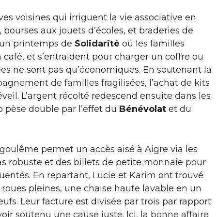
ives voisines qui irriguent la vie associative en
bourses aux jouets d’écoles, et braderies de
d’un printemps de
Solidarité
où les familles
n café, et s’entraident pour charger un coffre ou
bées ne sont pas qu’économiques. En soutenant la
agnement de familles fragilisées, l’achat de kits
éveil. L’argent récolté redescend ensuite dans les
ro pèse double par l’effet du
Bénévolat
et du
Angoulême permet un accès aisé à Aigre via les
 robuste et des billets de petite monnaie pour
uentés. En repartant, Lucie et Karim ont trouvé
à roues pleines, une chaise haute lavable en un
fs. Leur facture est divisée par trois par rapport
voir soutenu une cause juste. Ici, la bonne affaire