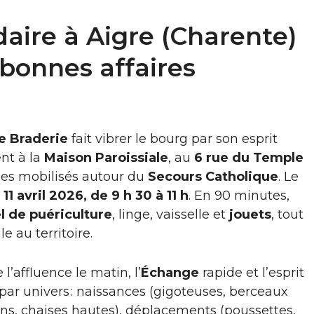
daire à Aigre (Charente)
t bonnes affaires
e Braderie
fait vibrer le bourg par son esprit
ent à la
Maison Paroissiale
, au
6 rue du Temple
les mobilisés autour du
Secours Catholique
. Le
11 avril 2026, de 9 h 30 à 11 h
. En 90 minutes,
l de puériculture
, linge, vaisselle et
jouets
, tout
le au territoire.
l’affluence le matin, l’
Échange
rapide et l’esprit
 par univers : naissances (gigoteuses, berceaux
ons, chaises hautes), déplacements (poussettes,