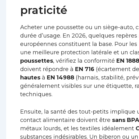
praticité
Acheter une poussette ou un siège-auto, c’e
durée d’usage. En 2026, quelques repères s
européennes constituent la base. Pour les
une meilleure protection latérale et un cla
poussettes
, vérifiez la conformité
EN 188
doivent répondre à
EN 716
(écartement des
hautes
à
EN 14988
(harnais, stabilité, pr
généralement visibles sur une étiquette, 
techniques.
Ensuite, la santé des tout-petits impliqu
contact alimentaire doivent être
sans BP
métaux lourds, et les textiles idéalement
O
substances indésirables. Un biberon ou un t