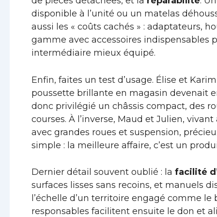
de pièces détachées, et la
réparabilité
. U
disponible à l’unité ou un matelas déhouss
aussi les « coûts cachés » : adaptateurs, h
gamme avec accessoires indispensables p
intermédiaire mieux équipé.
Enfin, faites un test d’usage. Élise et Kar
poussette brillante en magasin devenait en
donc privilégié un châssis compact, des r
courses. À l’inverse, Maud et Julien, vivan
avec grandes roues et suspension, précieux
simple : la meilleure affaire, c’est un produ
Dernier détail souvent oublié : la
facilité 
surfaces lisses sans recoins, et manuels di
l’échelle d’un territoire engagé comme le 
responsables facilitent ensuite le don et 