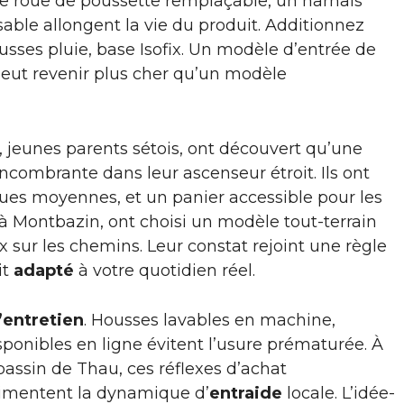
ne roue de poussette remplaçable, un harnais
able allongent la vie du produit. Additionnez
ousses pluie, base Isofix. Un modèle d’entrée de
eut revenir plus cher qu’un modèle
im, jeunes parents sétois, ont découvert qu’une
combrante dans leur ascenseur étroit. Ils ont
oues moyennes, et un panier accessible pour les
t à Montbazin, ont choisi un modèle tout-terrain
 sur les chemins. Leur constat rejoint une règle
it
adapté
à votre quotidien réel.
d’entretien
. Housses lavables en machine,
sponibles en ligne évitent l’usure prématurée. À
bassin de Thau, ces réflexes d’achat
alimentent la dynamique d’
entraide
locale. L’idée-