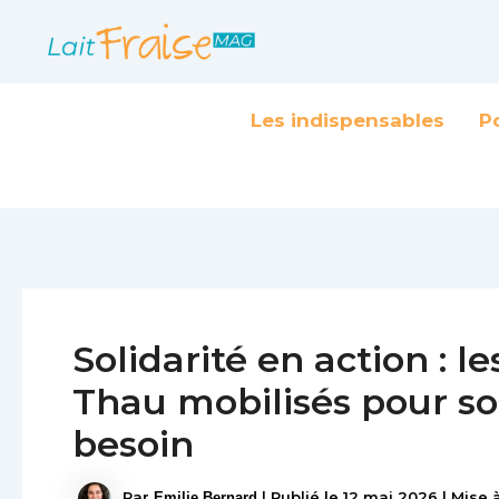
Navigation
Aller
des
au
articles
contenu
Les indispensables
P
Solidarité en action : l
Thau mobilisés pour so
besoin
Par
|
Publié le
12 mai 2026
|
Mise à
Emilie Bernard