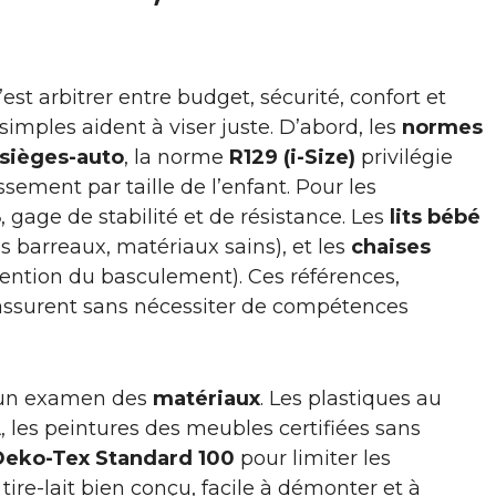
st arbitrer entre budget, sécurité, confort et
imples aident à viser juste. D’abord, les
normes
sièges-auto
, la norme
R129 (i-Size)
privilégie
ssement par taille de l’enfant. Pour les
8
, gage de stabilité et de résistance. Les
lits bébé
 barreaux, matériaux sains), et les
chaises
évention du basculement). Ces références,
rassurent sans nécessiter de compétences
e un examen des
matériaux
. Les plastiques au
A
, les peintures des meubles certifiées sans
eko-Tex Standard 100
pour limiter les
ire-lait bien conçu, facile à démonter et à