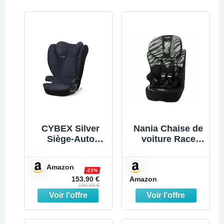
CYBEX Silver
Nania Chaise de
Siège-Auto
voiture Race
Solution B2 i-
Zèbre ISOFIX
Fix, Porte-
Amazon
boissons inclus,
-23%
Amazon
153.90 €
pour Voitures
199.95 €
avec ou sans
ISOFIX, de 15 à
50 kg env., de 3
à 12 ans env.,