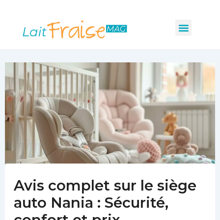
Navigation
Aller
des
au
Menu
articles
Les indispensabl
Mobilité et sécurité
Hygiène et santé
contenu
Avis complet sur le siège
auto Nania : Sécurité,
confort et prix