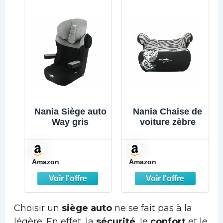
Bay Blue (Bleu)
Nania Siège auto
Nania Chaise de
Way gris
voiture zèbre
Amazon
Amazon
Choisir un
siège auto
ne se fait pas à la
légère. En effet, la
sécurité
, le
confort
et le