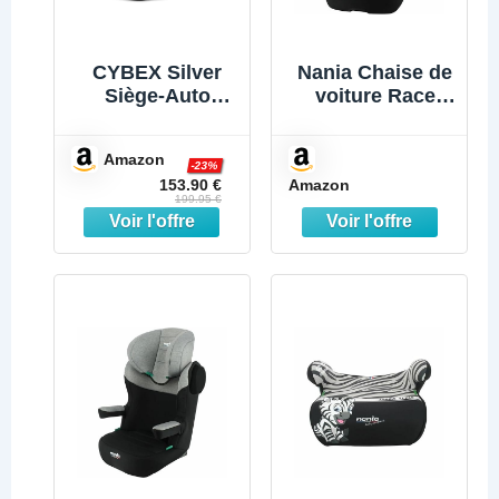
CYBEX Silver
Nania Chaise de
Siège-Auto
voiture Race
Solution B2 i-
Zèbre ISOFIX
Fix, Porte-
Amazon
boissons inclus,
-23%
Amazon
153.90 €
pour Voitures
199.95 €
avec ou sans
ISOFIX, de 15 à
50 kg env., de 3
à 12 ans env.,
Bay Blue (Bleu)