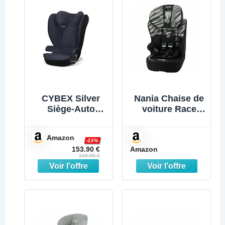
CYBEX Silver
Nania Chaise de
Siège-Auto
voiture Race
Solution B2 i-
Zèbre ISOFIX
Fix, Porte-
Amazon
boissons inclus,
-23%
Amazon
153.90 €
pour Voitures
199.95 €
avec ou sans
ISOFIX, de 15 à
50 kg env., de 3
à 12 ans env.,
Bay Blue (Bleu)