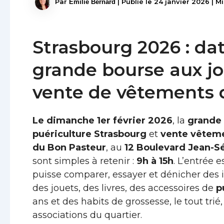
Par
|
Publié le
24 janvier 2026
|
Mi
Emilie Bernard
Strasbourg 2026 : dat
grande bourse aux jo
vente de vêtements 
Le dimanche 1er février 2026
, la
grande 
puériculture Strasbourg
et
vente vêteme
du Bon Pasteur
, au
12 Boulevard Jean-S
sont simples à retenir :
9h à 15h
. L’entrée e
puisse comparer, essayer et dénicher des 
des jouets, des livres, des accessoires de
p
ans et des habits de grossesse, le tout trié,
associations du quartier.