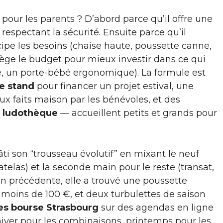
pour les parents ? D’abord parce qu’il offre une
 respectant la sécurité. Ensuite parce qu’il
cipe les besoins (chaise haute, poussette canne,
llège le budget pour mieux investir dans ce qui
e, un porte-bébé ergonomique). La formule est
re stand
pour financer un projet estival, une
ux faits maison par les bénévoles, et des
,
ludothèque
— accueillent petits et grands pour
ti son “trousseau évolutif” en mixant le neuf
telas) et la seconde main pour le reste (transat,
tion précédente, elle a trouvé une poussette
oins de 100 €, et deux turbulettes de saison
es bourse Strasbourg
sur des agendas en ligne
’hiver pour les combinaisons, printemps pour les