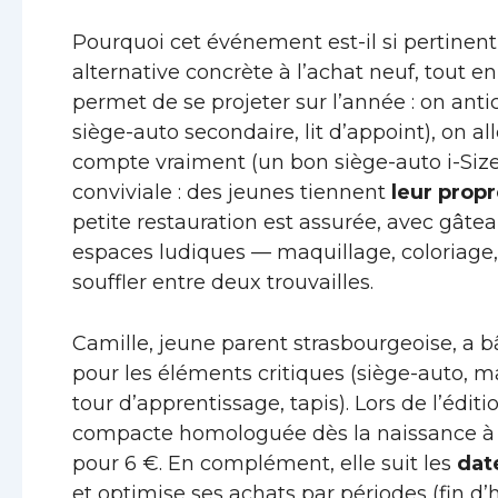
Pourquoi cet événement est-il si pertinent 
alternative concrète à l’achat neuf, tout en
permet de se projeter sur l’année : on anti
siège-auto secondaire, lit d’appoint), on a
compte vraiment (un bon siège-auto i-Siz
conviviale : des jeunes tiennent
leur prop
petite restauration est assurée, avec gâtea
espaces ludiques — maquillage, coloriage
souffler entre deux trouvailles.
Camille, jeune parent strasbourgeoise, a bâ
pour les éléments critiques (siège-auto, ma
tour d’apprentissage, tapis). Lors de l’édi
compacte homologuée dès la naissance à m
pour 6 €. En complément, elle suit les
dat
et optimise ses achats par périodes (fin d