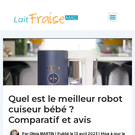
Navigation
Aller
des
au
Menu
articles
Les indispensabl
Mobilité et sécurité
Hygiène et santé
contenu
Quel est le meilleur robot
cuiseur bébé ?
Comparatif et avis
Par
Olivia MARTIN
|
Publié le
13 avril 2023
|
Mise à jour le