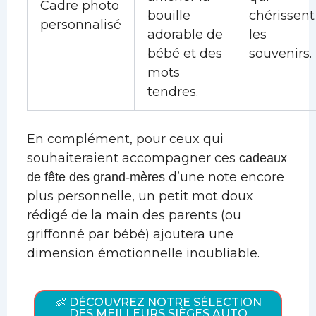
Cadre photo
bouille
chérissent
personnalisé
adorable de
les
bébé et des
souvenirs.
mots
tendres.
En complément, pour ceux qui
souhaiteraient accompagner ces
cadeaux
d’une note encore
de fête des grand-mères
plus personnelle, un petit mot doux
rédigé de la main des parents (ou
griffonné par bébé) ajoutera une
dimension émotionnelle inoubliable.
👶 DÉCOUVREZ NOTRE SÉLECTION
DES MEILLEURS SIÈGES AUTO