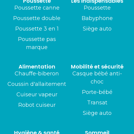
Poussette
Les indispensables
Poussette canne
Poussette
Poussette double
Babyphone
Poussette 3 en 1
Siège auto
Poussette pas
marque
Alimentation
Mobilité et sécurité
Chauffe-biberon
Casque bébé anti-
choc
Coussin d'allaitement
Porte-bébé
Cuiseur vapeur
Transat
Robot cuiseur
Siège auto
Hygiène & santé
Sommeil