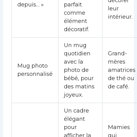
décorer
depuis… »
parfait
leur
comme
intérieur.
élément
décoratif.
Un mug
quotidien
Grand-
avec la
mères
Mug photo
photo de
amatrices
personnalisé
bébé, pour
de thé ou
des matins
de café.
joyeux.
Un cadre
élégant
pour
Mamies
afficher la
qui