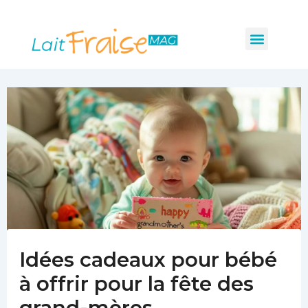
Navigation
Aller
des
au
Menu
articles
Les indispensabl
Mobilité et sécurité
Hygiène et santé
contenu
Idées cadeaux pour bébé
à offrir pour la fête des
grand-mères