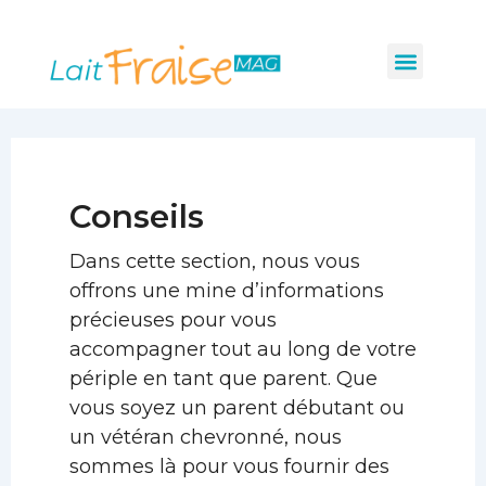
Pagination
Aller
d’article
au
Menu
Les indispensabl
Mobilité et sécurité
Hygiène et santé
contenu
Conseils
Dans cette section, nous vous
offrons une mine d’informations
précieuses pour vous
accompagner tout au long de votre
périple en tant que parent. Que
vous soyez un parent débutant ou
un vétéran chevronné, nous
sommes là pour vous fournir des